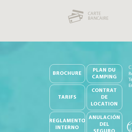
CARTE
BANCAIRE
C
PLAN DU
BROCHURE
R
CAMPING
Té
E
CONTRAT
TARIFS
DE
LOCATION
ANULACIÓN
REGLAMENTO
DEL
INTERNO
SEGURO