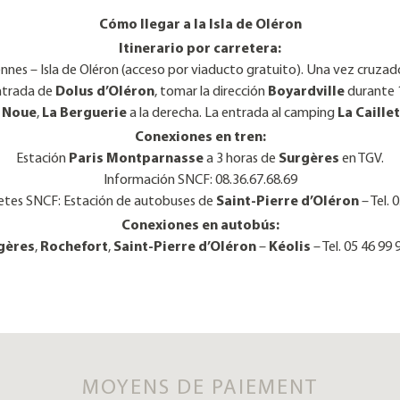
Cómo llegar a la Isla de Oléron
Itinerario por carretera:
ennes – Isla de Oléron (acceso por viaducto gratuito). Una vez cruzado
ntrada de
Dolus d’Oléron
, tomar la dirección
Boyardville
durante 1
 Noue
,
La Berguerie
a la derecha. La entrada al camping
La Caille
Conexiones en tren:
Estación
Paris Montparnasse
a 3 horas de
Surgères
en TGV.
Información SNCF: 08.36.67.68.69
letes SNCF: Estación de autobuses de
Saint-Pierre d’Oléron
– Tel. 
Conexiones en autobús:
gères
,
Rochefort
,
Saint-Pierre d’Oléron
–
Kéolis
– Tel. 05 46 99 
MOYENS DE PAIEMENT