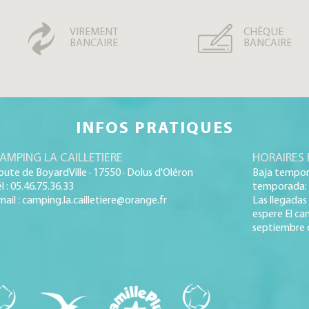
VIREMENT
CHÈQUE
BANCAIRE
BANCAIRE
INFOS PRATIQUES
AMPING LA CAILLETIERE
HORAIRES 
oute de BoyardVille · 17550 · Dolus d'Oléron
Baja tempora
l : 05.46.75.36.33
temporada: 8
mail : camping.la.cailletiere@orange.fr
Las llegadas 
espere El cam
septiembre 