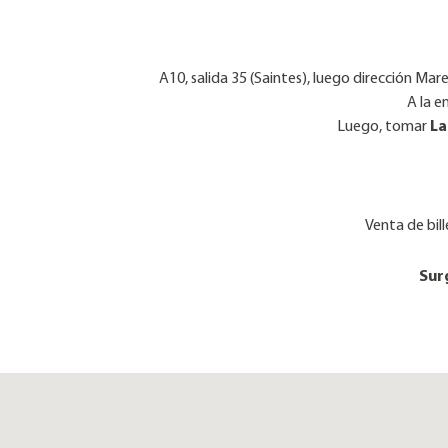
A10, salida 35 (Saintes), luego dirección Mar
A la e
Luego, tomar
La
Venta de bil
Sur