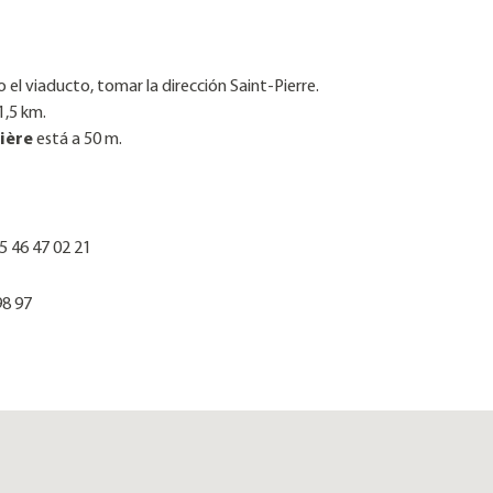
 el viaducto, tomar la dirección Saint-Pierre.
,5 km.
tière
está a 50 m.
05 46 47 02 21
98 97