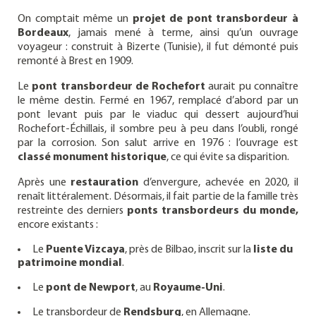
On comptait même un
projet de pont transbordeur
à
Bordeaux
, jamais mené à terme, ainsi qu’un ouvrage
voyageur : construit à Bizerte (Tunisie), il fut démonté puis
remonté à Brest en 1909.
Le
pont transbordeur de Rochefort
aurait pu connaître
le même destin. Fermé en 1967, remplacé d’abord par un
pont levant puis par le viaduc qui dessert aujourd’hui
Rochefort-Échillais, il sombre peu à peu dans l’oubli, rongé
par la corrosion. Son salut arrive en 1976 : l’ouvrage est
classé monument historique
, ce qui évite sa disparition.
Après une
restauration
d’envergure, achevée en 2020, il
renaît littéralement. Désormais, il fait partie de la famille très
restreinte des derniers
ponts transbordeurs du monde,
encore existants :
Le
Puente Vizcaya
, près de Bilbao, inscrit sur la
liste du
patrimoine mondial
.
Le
pont de Newport
, au
Royaume-Uni
.
Le transbordeur de
Rendsburg
, en Allemagne.