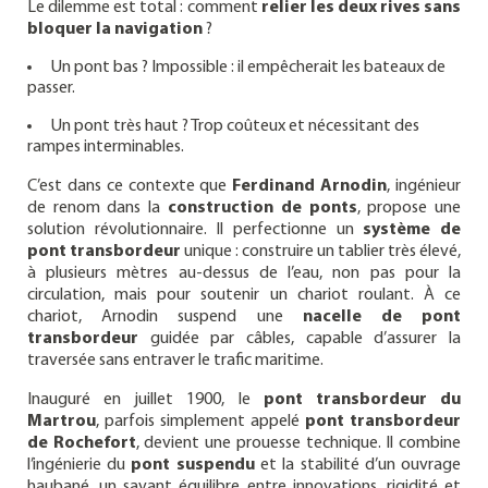
Le dilemme est total : comment
relier les deux rives sans
bloquer la navigation
?
Un pont bas ? Impossible : il empêcherait les bateaux de
passer.
Un pont très haut ? Trop coûteux et nécessitant des
rampes interminables.
C’est dans ce contexte que
Ferdinand Arnodin
, ingénieur
de renom dans la
construction de ponts
, propose une
solution révolutionnaire. Il perfectionne un
système de
pont transbordeur
unique : construire un tablier très élevé,
à plusieurs mètres au-dessus de l’eau, non pas pour la
circulation, mais pour soutenir un chariot roulant. À ce
chariot, Arnodin suspend une
nacelle de pont
transbordeur
guidée par câbles, capable d’assurer la
traversée sans entraver le trafic maritime.
Inauguré en juillet 1900, le
pont transbordeur du
Martrou
, parfois simplement appelé
pont transbordeur
de Rochefort
, devient une prouesse technique. Il combine
l’ingénierie du
pont suspendu
et la stabilité d’un ouvrage
haubané, un savant équilibre entre innovations, rigidité et