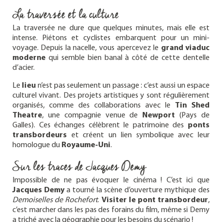
La traversée et la culture
La traversée ne dure que quelques minutes, mais elle est
intense. Piétons et cyclistes embarquent pour un mini-
voyage. Depuis la nacelle, vous apercevez le
grand viaduc
moderne
qui semble bien banal à côté de cette dentelle
d’acier.
Le
lieu
n’est pas seulement un passage : c’est aussi un espace
culturel vivant. Des projets artistiques y sont régulièrement
organisés, comme des collaborations avec le
Tin Shed
Theatre
, une compagnie venue de
Newport
(Pays de
Galles). Ces échanges célèbrent le patrimoine des
ponts
transbordeurs
et créent un lien symbolique avec leur
homologue du
Royaume-Uni
.
Sur les traces de Jacques Demy
Impossible de ne pas évoquer le cinéma ! C’est ici que
Jacques Demy
a tourné la scène d’ouverture mythique des
Demoiselles de Rochefort
.
Visiter le pont transbordeur
,
c’est marcher dans les pas des forains du film, même si Demy
a triché avec la géographie pour les besoins du scénario !