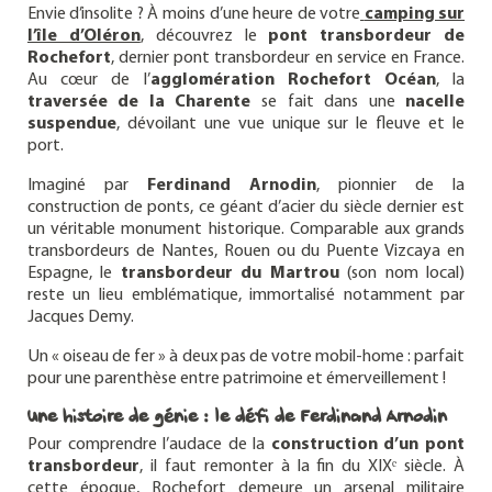
Envie d’insolite ? À moins d’une heure de votre
camping sur
l’île d’Oléron
, découvrez le
pont transbordeur de
Rochefort
, dernier pont transbordeur en service en France.
Au cœur de l’
agglomération Rochefort Océan
, la
traversée de la Charente
se fait dans une
nacelle
suspendue
, dévoilant une vue unique sur le fleuve et le
port.
Imaginé par
Ferdinand Arnodin
, pionnier de la
construction de ponts, ce géant d’acier du siècle dernier est
un véritable monument historique. Comparable aux grands
transbordeurs de Nantes, Rouen ou du Puente Vizcaya en
Espagne, le
transbordeur du Martrou
(son nom local)
reste un lieu emblématique, immortalisé notamment par
Jacques Demy.
Un « oiseau de fer » à deux pas de votre mobil-home : parfait
pour une parenthèse entre patrimoine et émerveillement !
Une histoire de génie : le défi de Ferdinand Arnodin
Pour comprendre l’audace de la
construction d’un pont
transbordeur
, il faut remonter à la fin du XIXᵉ siècle. À
cette époque, Rochefort demeure un arsenal militaire