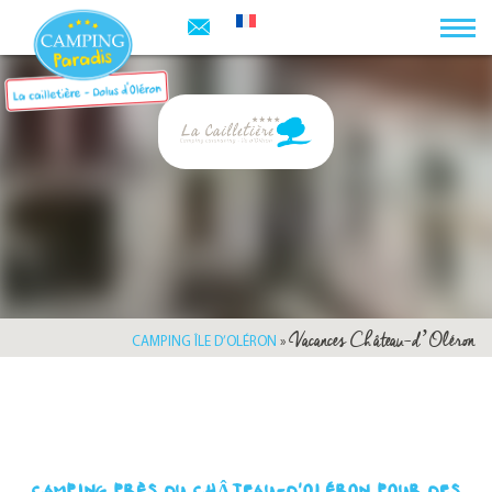
Vacances Château-d’Oléron
CAMPING ÎLE D’OLÉRON
»