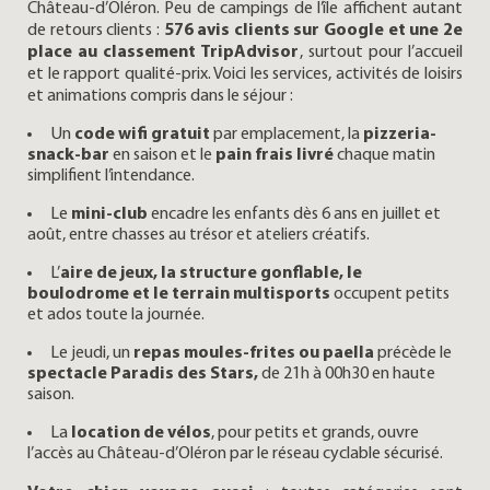
Château-d’Oléron. Peu de campings de l’île affichent autant
de retours clients :
576 avis clients sur Google et une 2e
place au classement TripAdvisor
, surtout pour l’accueil
et le rapport qualité-prix. Voici les services, activités de loisirs
et animations compris dans le séjour :
Un
code wifi gratuit
par emplacement, la
pizzeria-
snack-bar
en saison et le
pain frais livré
chaque matin
simplifient l’intendance.
Le
mini-club
encadre les enfants dès 6 ans en juillet et
août, entre chasses au trésor et ateliers créatifs.
L’
aire de jeux, la structure gonflable, le
boulodrome et le terrain multisports
occupent petits
et ados toute la journée.
Le jeudi, un
repas moules-frites ou paella
précède le
spectacle Paradis des Stars,
de 21h à 00h30 en haute
saison.
La
location de vélos
, pour petits et grands, ouvre
l’accès au Château-d’Oléron par le réseau cyclable sécurisé.