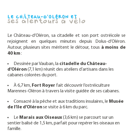
LE CHÂTEAU-D’OLÉRON ET
ses alentours à vélo
Le Château-d’Oléron, sa citadelle et son port ostréicole se
rejoignent en quelques minutes depuis Dolus-d’Oléron.
Autour, plusieurs sites méritent le détour, tous
à moins de
40 km
:
Dessinée par Vauban, la
citadelle du Château-
d’Oléron
(7,1 km) réunit des ateliers d’artisans dans les
cabanes colorées du port.
À 6,7 km,
Fort Royer
fait découvrir l’ostréiculture
Marennes-Oléron à travers la visite guidée de ses cabanes.
Consacré à la pêche et aux traditions insulaires, le
Musée
de l’île d’Oléron
se visite à 6 km du parc.
Le
Marais aux Oiseaux
(3,6 km) se parcourt sur un
sentier balisé de 1,5 km, parfait pour repérer les oiseaux en
famille.