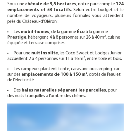
Sous une
chênaie de 3,5 hectares
, notre parc compte
124
emplacements et 53 locatifs
. Selon votre budget et le
nombre de voyageurs, plusieurs formules vous attendent
près du Château-d’Oléron :
Les
mobil-homes
, de la gamme
Éco
à la gamme
Prestige
, hébergent 4 à 8 personnes sur 28 à 40 m², cuisine
équipée et terrasse comprises.
Pour une
nuit insolite
, les Coco Sweet et Lodges Junior
accueillent 2 à 4 personnes sur 11 à 16 m², entre toile et bois.
Les campeurs plantent tente, caravane ou camping-car
sur des
emplacements de 100 à 150 m²
, dotés de l’eau et
de l’électricité.
Des
haies naturelles séparent les parcelles
, pour
des nuits tranquilles à l’ombre des chênes.